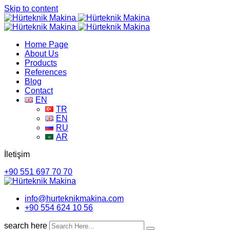
Skip to content
Home Page
About Us
Products
References
Blog
Contact
EN
TR
EN
RU
AR
İletişim
+90 551 697 70 70
info@hurteknikmakina.com
+90 554 624 10 56
search here