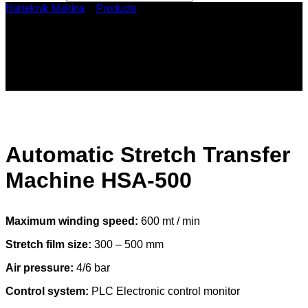
Hürteknik Makina
>
Products
>
Automatic Stretch Transfer
Machine HSA-500
Automatic Stretch Transfer
Machine HSA-500
Automatic Stretch Transfer
Machine HSA-500
Maximum winding speed:
600 mt / min
Stretch film size:
300 – 500 mm
Air pressure:
4/6 bar
Control system:
PLC Electronic control monitor