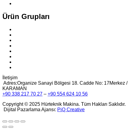
İletişim
Ürün Grupları
Hortum Ambalaj Makinaları
Palet Streç Sarma Makinaları
Koli Bantlama Makinaları
Streç Aktarma Makinaları
Bavul Streç Sarma Makinaları
Koli Hazırlama Makinaları
Kapı Ambalaj Makinaları
Yatay Streç Sarma Makinaları
İletişim
Adres:Organize Sanayi Bölgesi 18. Cadde No: 17Merkez /
KARAMAN
+90 338 217 70 27
–
+90 554 624 10 56
Copyright © 2025 Hürteknik Makina. Tüm Hakları Saklıdır.
Dijital Pazarlama Ajansı:
PiQ Creative